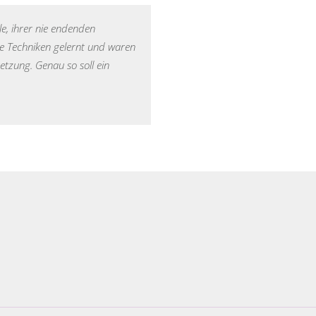
le, ihrer nie endenden
ue Techniken gelernt und waren
etzung. Genau so soll ein