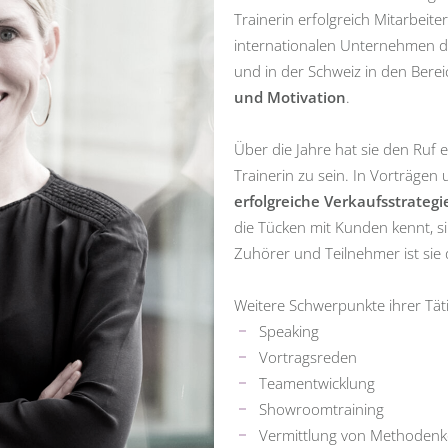
Trainerin erfolgreich Mitarbei
internationalen Unternehmen de
und in der Schweiz in den Bere
und Motivation
.
Über die Jahre hat sie den Ruf 
Trainerin zu sein. In Vorträgen 
erfolgreiche Verkaufsstrategi
die Tücken mit Kunden kennt, s
Zuhörer und Teilnehmer ist sie
Weitere Schwerpunkte ihrer Täti
Speaking
Vortragsreden
Teamentwicklung
Showroomtraining
Vermittlung von Methoden