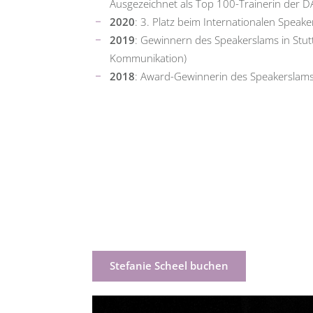
Ausgezeichnet als Top 100-Trainerin der 
2020
: 3. Platz beim Internationalen Speak
2019
: Gewinnern des Speakerslams in Stut
Kommunikation)
2018
: Award-Gewinnerin des Speakerslam
Stefanie Scheel buchen