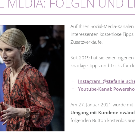
L MEDIA: FOLGEN UND 
Auf Ihren Social-Media-Kanälen 
Interessenten kostenlose Tipp
Zusatzverkäufe.
Seit 2019 hat sie einen eigene
knackige Tipps und Tricks für de
Instagram: @stefanie_sch
Youtube-Kanal: Powersho
Am 27. Januar 2021 wurde mit 
Umgang mit Kundeneinwän
folgenden Button kostenlos an