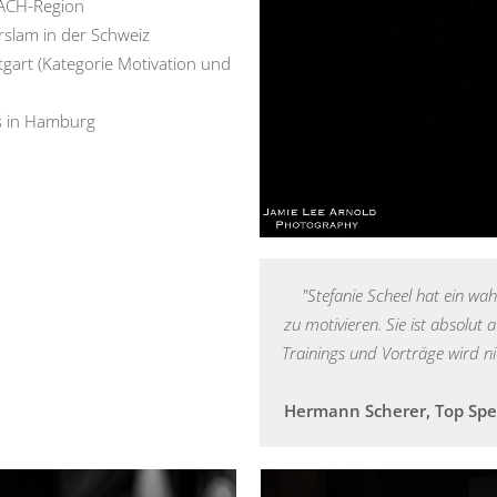
DACH-Region
erslam in der Schweiz
tgart (Kategorie Motivation und
s in Hamburg
"Stefanie Scheel hat ein wa
zu motivieren. Sie ist absolut
Trainings und Vorträge wird n
Hermann Scherer, Top Spe