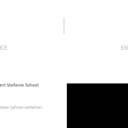
NCE
EX
rt Stefanie Scheel
zten Jahren verliehen: