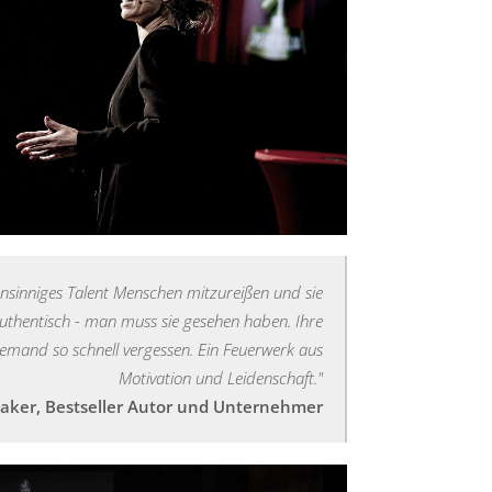
hnsinniges Talent Menschen mitzureißen und sie
 authentisch - man muss sie gesehen haben. Ihre
iemand so schnell vergessen. Ein Feuerwerk aus
Motivation und Leidenschaft."
aker, Bestseller Autor und Unternehmer